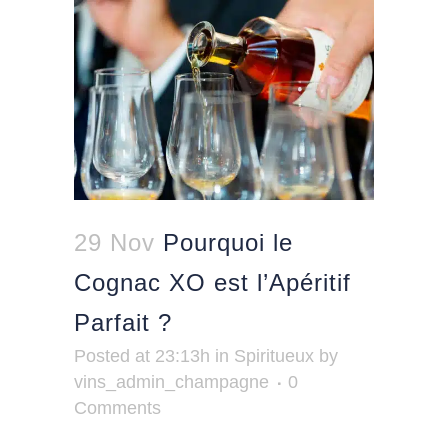
29 Nov
Pourquoi le
Cognac XO est l’Apéritif
Parfait ?
Posted at 23:13h
in
Spiritueux
by
vins_admin_champagne
0
Comments