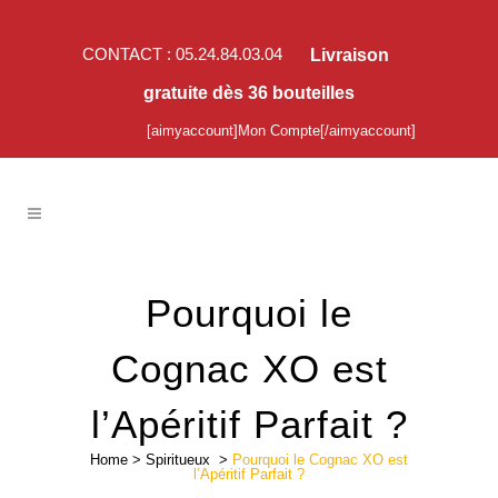
CONTACT : 05.24.84.03.04
Livraison
gratuite dès 36 bouteilles
[aimyaccount]Mon Compte[/aimyaccount]
Pourquoi le
Cognac XO est
l’Apéritif Parfait ?
Home
>
Spiritueux
>
Pourquoi le Cognac XO est
l’Apéritif Parfait ?