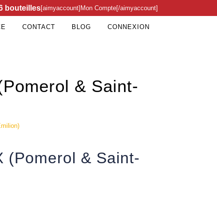
6 bouteilles
[aimyaccount]Mon Compte[/aimyaccount]
CE
CONTACT
BLOG
CONNEXION
(Pomerol & Saint-
milion)
 (Pomerol & Saint-