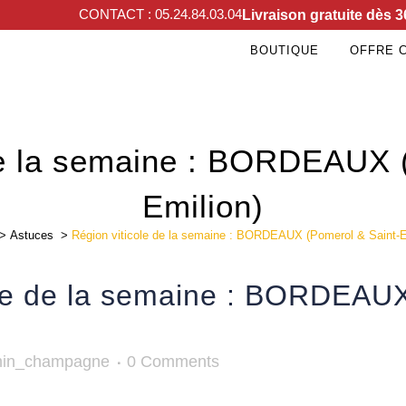
CONTACT : 05.24.84.03.04
Livraison gratuite dès 3
BOUTIQUE
OFFRE 
de la semaine : BORDEAUX 
Emilion)
>
Astuces
>
Région viticole de la semaine : BORDEAUX (Pomerol & Saint-E
le de la semaine : BORDEAUX
min_champagne
0 Comments