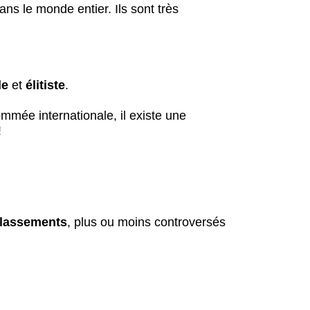
ans le monde entier. Ils sont très
le
et
élitiste
.
ommée internationale, il existe une
!
classements
, plus ou moins controversés