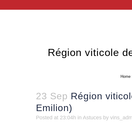
Région viticole 
Home
23 Sep
Région vitico
Emilion)
Posted at 23:04h
in
Astuces
by
vins_ad