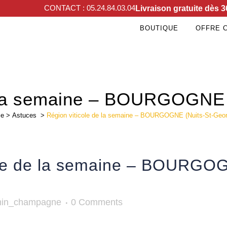
CONTACT : 05.24.84.03.04
Livraison gratuite dès 3
BOUTIQUE
OFFRE 
e la semaine – BOURGOGNE 
e
>
Astuces
>
Région viticole de la semaine – BOURGOGNE (Nuits-St-Geo
ole de la semaine – BOURGOG
min_champagne
0 Comments