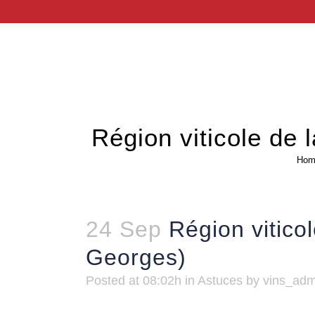
Région viticole d
Hom
24 Sep
Région vitic
Georges)
Posted at 08:02h
in
Astuces
by
vins_ad