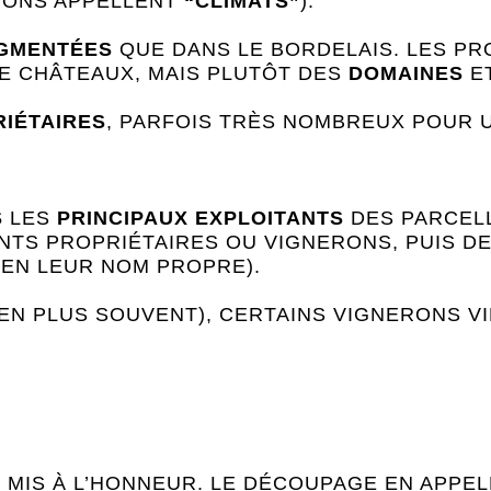
NONS APPELLENT
“CLIMATS”
).
GMENTÉES
QUE DANS LE BORDELAIS. LES P
E CHÂTEAUX, MAIS PLUTÔT DES
DOMAINES
E
RIÉTAIRES
, PARFOIS TRÈS NOMBREUX POUR 
S
LES
PRINCIPAUX EXPLOITANTS
DES PARCELL
ENTS PROPRIÉTAIRES OU VIGNERONS, PUIS D
 (EN LEUR NOM PROPRE).
EN PLUS SOUVENT), CERTAINS VIGNERONS V
MIS À L’HONNEUR. LE DÉCOUPAGE EN APPELL