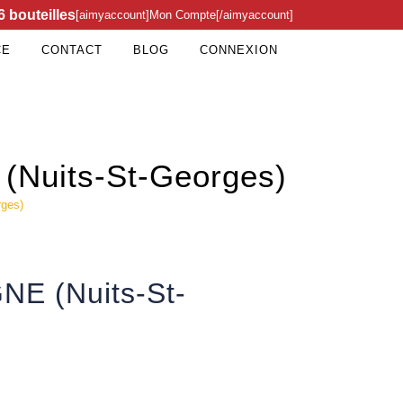
6 bouteilles
[aimyaccount]Mon Compte[/aimyaccount]
CE
CONTACT
BLOG
CONNEXION
(Nuits-St-Georges)
rges)
NE (Nuits-St-