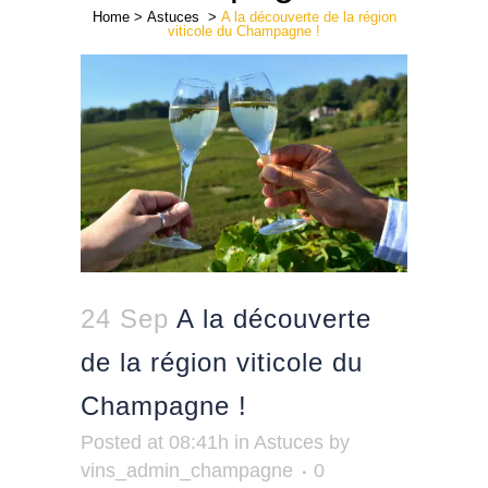
Home
>
Astuces
>
A la découverte de la région
viticole du Champagne !
24 Sep
A la découverte
de la région viticole du
Champagne !
Posted at 08:41h
in
Astuces
by
vins_admin_champagne
0